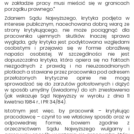
w zakładzie pracy musi mieścić się w granicach
porządku prawnego.”
Zdaniem Sądu Najwyższego, krytyka podjęta w
interesie publicznym, nacechowana dobrą wiarą ze
strony krytykującego, nie może pociągnąć dla
pracownika ujemnych skutków. Inaczej sprawa
wygląda, gdy krytyka jest podyktowana względami
osobistymi i przejawia się w formie obraźliwej
napaści osobistej. W szczególności nie jest
dopuszczalna krytyka, która opiera się na faktach
niezgodnych z prawdą i na nieuzasadnionych
plotkach a stawiane przez pracownika pod adresem
przełożonych krytyczne opinie nie mogą
sprowadzać się do zarzutów gołosłownych i dążyć
w sposób umyślny (świadomy) do ich zniesławienia
(jak wskazuje Sąd Najwyższy w wyroku z dnia 11
kwietnia 1984 r., I PR 34/84).
Istotnym jest więc, by pracownik – krytykując
pracodawcę – czynił to we właściwy sposób oraz w
odpowiedniej formie, bowiem zgodnie z
orzecznictwem Sądu Najwyższego wulgarny i