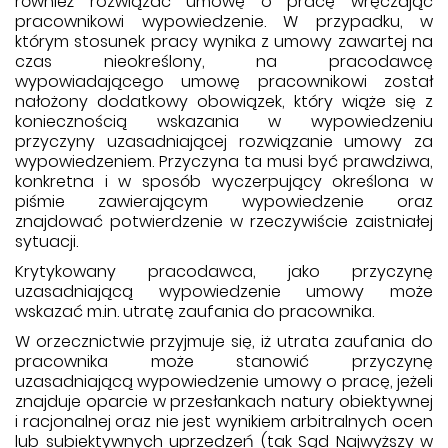
również rozwiązać umowę o pracę wręczając
pracownikowi wypowiedzenie. W przypadku, w
którym stosunek pracy wynika z umowy zawartej na
czas nieokreślony, na pracodawcę
wypowiadającego umowę pracownikowi został
nałożony dodatkowy obowiązek, który wiąże się z
koniecznością wskazania w wypowiedzeniu
przyczyny uzasadniającej rozwiązanie umowy za
wypowiedzeniem. Przyczyna ta musi być prawdziwa,
konkretna i w sposób wyczerpujący określona w
piśmie zawierającym wypowiedzenie oraz
znajdować potwierdzenie w rzeczywiście zaistniałej
sytuacji.
Krytykowany pracodawca, jako przyczynę
uzasadniającą wypowiedzenie umowy może
wskazać m.in. utratę zaufania do pracownika.
W orzecznictwie przyjmuje się, iż utrata zaufania do
pracownika może stanowić przyczynę
uzasadniającą wypowiedzenie umowy o pracę, jeżeli
znajduje oparcie w przesłankach natury obiektywnej
i racjonalnej oraz nie jest wynikiem arbitralnych ocen
lub subiektywnych uprzedzeń (tak Sąd Najwyższy w