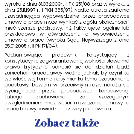
wyroku z dnia 31.03.2009r., II PK 251/08 oraz w wyroku z
dnia 25.11.1997 r., I PKN 385/97). Nadto utrata zaufania
uzasadniająca wypowiedzenie przez pracodawcę
umowy o pracę może wynikać z ogółu okoliczności i
mieć szersze podstawy, niż fakty ujęte ogólnie lub
przykładowo w oświadczeniu o wypowiedzeniu
umowy o pracę (wyroku Sądu Najwyższego z dnia
25.01.2005 r., II PK 171/04).
Podsumowując, pracownik korzystający z
konstytucyjnie zagwarantowanej wolności słowa ma
prawo krytycznie odnosić się do działań bądź
zaniechań pracodawcy, ważne jednak, by czynił to
we właściwej formie i aby miał ku temu uzasadnione
podstawy, bowiem w przeciwnym razie naraża się
wyciągnięcie przez pracodawcę konsekwencji
takiego zachowania, ze szczególnym
uwzględnieniem możliwości rozwiązania umowy o
pracę bez wypowiedzenia z winy pracownika.
Zobacz także