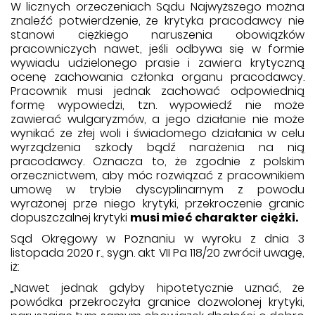
W licznych orzeczeniach Sądu Najwyższego można
znaleźć potwierdzenie, że krytyka pracodawcy nie
stanowi ciężkiego naruszenia obowiązków
pracowniczych nawet, jeśli odbywa się w formie
wywiadu udzielonego prasie i zawiera krytyczną
ocenę zachowania członka organu pracodawcy.
Pracownik musi jednak zachować odpowiednią
formę wypowiedzi, tzn. wypowiedź nie może
zawierać wulgaryzmów, a jego działanie nie może
wynikać ze złej woli i świadomego działania w celu
wyrządzenia szkody bądź narażenia na nią
pracodawcy. Oznacza to, że zgodnie z polskim
orzecznictwem, aby móc rozwiązać z pracownikiem
umowę w trybie dyscyplinarnym z powodu
wyrażonej prze niego krytyki, przekroczenie granic
dopuszczalnej krytyki
musi mieć charakter ciężki.
Sąd Okręgowy w Poznaniu w wyroku z dnia 3
listopada 2020 r., sygn. akt VII Pa 118/20 zwrócił uwagę,
iż:
„Nawet jednak gdyby hipotetycznie uznać, że
powódka przekroczyła granice dozwolonej krytyki,