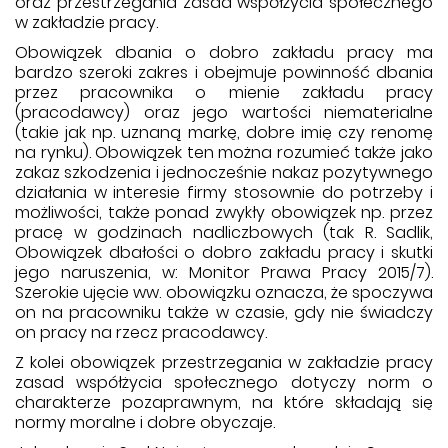
oraz przestrzegania zasad współżycia społecznego
w zakładzie pracy.
Obowiązek dbania o dobro zakładu pracy ma
bardzo szeroki zakres i obejmuje powinność dbania
przez pracownika o mienie zakładu pracy
(pracodawcy) oraz jego wartości niematerialne
(takie jak np. uznaną markę, dobre imię czy renomę
na rynku). Obowiązek ten można rozumieć także jako
zakaz szkodzenia i jednocześnie nakaz pozytywnego
działania w interesie firmy stosownie do potrzeby i
możliwości, także ponad zwykły obowiązek np. przez
pracę w godzinach nadliczbowych (tak R. Sadlik,
Obowiązek dbałości o dobro zakładu pracy i skutki
jego naruszenia, w: Monitor Prawa Pracy 2015/7).
Szerokie ujęcie ww. obowiązku oznacza, że spoczywa
on na pracowniku także w czasie, gdy nie świadczy
on pracy na rzecz pracodawcy.
Z kolei obowiązek przestrzegania w zakładzie pracy
zasad współżycia społecznego dotyczy norm o
charakterze pozaprawnym, na które składają się
normy moralne i dobre obyczaje.