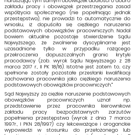
naruszając tym samym obowiązek dbałości o dobro
zakładu pracy i obowiązek przestrzegania zasad
współżycia społecznego (nie popełniając jednak
przestępstwa), nie prowadzi to automatycznie do
wniosku, iż dopuściła się ciężkiego naruszenia
podstawowych obowiązków pracowniczych. Nadal
bowiem aktualne pozostaje stwierdzenie Sądu
Najwyższego, że zwolnienie dyscyplinarne jest
uzasadnione tylko w przypadku rażącego
przekroczenia dopuszczalnych granic krytyki
pracodawcy (zob. wyrok Sądu Najwyższego z 28
marca 2017 r., II PK 18/16). Istotne jest zatem to, czy
spełnione zostały pozostałe przesłanki kwalifikacji
zachowania pracownika jako ciężkiego naruszenia
podstawowych obowiązków pracowniczych.”
Sąd Najwyższy za ciężkie naruszenie podstawowych
obowiązków pracowniczych uznał np.
przedstawienie przez pracownika kierownikowi
zakładu pracy bezpodstawnych zarzutów
popełnienia przestępstwa (wyrok z dnia 7 marca
1997r., I PKN 28/1997) czy lekceważące i aroganckie
wypowiedzi w stosunku do przełożonego lub