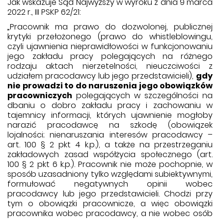
Jak wskazuje Sąd Najwyższy w wyroku z dnia 9 marca
2022 r., III PSKP 62/21:
„Pracownik ma prawo do dozwolonej, publicznej
krytyki przełożonego (prawo do whistleblowingu,
czyli ujawnienia nieprawidłowości w funkcjonowaniu
jego zakładu pracy polegających na różnego
rodzaju aktach nierzetelności, nieuczciwości z
udziałem pracodawcy lub jego przedstawicieli),
gdy
nie prowadzi to do naruszenia jego obowiązków
pracowniczych
polegających w szczególności na
dbaniu o dobro zakładu pracy i zachowaniu w
tajemnicy informacji, których ujawnienie mogłoby
narazić pracodawcę na szkodę (obowiązek
lojalności; nienaruszania interesów pracodawcy –
art. 100 § 2 pkt 4 k.p.), a także na przestrzeganiu
zakładowych zasad współżycia społecznego (art.
100 § 2 pkt 6 k.p.). Pracownik nie może pochopnie, w
sposób uzasadniony tylko względami subiektywnymi,
formułować negatywnych opinii wobec
pracodawcy lub jego przedstawicieli. Chodzi przy
tym o obowiązki pracownicze, a więc obowiązki
pracownika wobec pracodawcy, a nie wobec osób