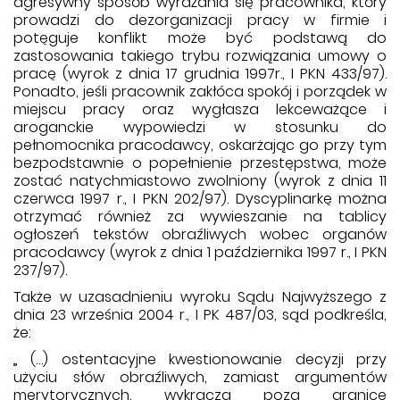
agresywny sposób wyrażania się pracownika, który
prowadzi do dezorganizacji pracy w firmie i
potęguje konflikt może być podstawą do
zastosowania takiego trybu rozwiązania umowy o
pracę (wyrok z dnia 17 grudnia 1997r., I PKN 433/97).
Ponadto, jeśli pracownik zakłóca spokój i porządek w
miejscu pracy oraz wygłasza lekceważące i
aroganckie wypowiedzi w stosunku do
pełnomocnika pracodawcy, oskarżając go przy tym
bezpodstawnie o popełnienie przestępstwa, może
zostać natychmiastowo zwolniony (wyrok z dnia 11
czerwca 1997 r., I PKN 202/97). Dyscyplinarkę można
otrzymać również za wywieszanie na tablicy
ogłoszeń tekstów obraźliwych wobec organów
pracodawcy (wyrok z dnia 1 października 1997 r., I PKN
237/97).
Także w uzasadnieniu wyroku Sądu Najwyższego z
dnia 23 września 2004 r., I PK 487/03, sąd podkreśla,
że:
„ (…) ostentacyjne kwestionowanie decyzji przy
użyciu słów obraźliwych, zamiast argumentów
merytorycznych, wykracza poza granice