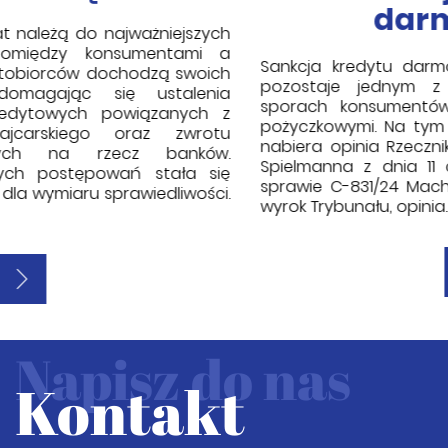
darmowego
Sankcja kredytu darmowego od pewnego czasu
pozostaje jednym z ważniejszych tematów w
sporach konsumentów z bankami i instytucjami
pożyczkowymi. Na tym tle szczególnego znaczenia
nabiera opinia Rzecznika Generalnego TSUE Deana
Spielmanna z dnia 11 czerwca 2026 r. wydana w
sprawie C-831/24 Machski. Choć nie jest to jeszcze
wyrok Trybunału, opinia…
Napisz do nas
Kontakt