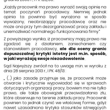
„Każdy pracownik ma prawo wyrazić swoją opinię na
temat poczynań pracodawcy. Niemniej jednak
opinia ta powinna być wyrażona w sposób
wyważony, nieobrażający pracodawcę oraz nie
może ona przy tym dezorganizować pracy zakładu i
uniemożliwiać normalnego funkcjonowania firmy.”
Z powyższego wynika, iż pracownicy mają prawo nie
zgadzać się z działaniem, zaniechaniem czy
stanowiskiem pracodawcy,
ale dla oceny granic
dopuszczalnej krytyki istotny jest m.in. sposób,
w jaki wyrażają swoje niezadowolenie
.
Sąd Najwyższy zwrócił na to uwagę m.in. w wyroku z
dnia 28 sierpnia 2013 r., I PK 48/13:
„ (…) jako zasadę przyjmuje się, że pracownik może
otwarcie i krytycznie wypowiadać się w sprawach
dotyczących organizacji pracy, bowiem ma nie tylko
prawo, ale także obowiązek przeciwdziałania złu,
które obserwuje na terenie zakładu pracy. Pracownik
powinien to jednak czynić we właściwej formie, gdyż
nawet uzasadniona krytyka stosunków istniejących