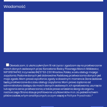
Wiadomość
Oświadczam, iż ukończyłem/am 16 rok życia i zgadzam się na przetwarzanie
moich danych osobowych przez Kancelaria Radcy Prawnego Marcin Miśkiewicz,
NIP: 9151744743, Inżynierska 84/37 53-230 Wrocław, Polska, w celu obsługi mojego
zapytania. Podanie danych jest dobrowolne. Podstawą przetwarzania danych jest
moja zgoda. Mam prawo wycofania zgody w dowolnym momencie. Dane osobowe
będą przetwarzane do czasu obsługi zapytania. Mam prawo żądania od
administratora dostępu do moich danych osobowych, ich sprostowania, usunięcia
lub ograniczenia przetwarzania, a także prawo wniesienia skargi do organu
nadzorczego. Strona stosuje profilowanie użytkowników m.in. za pośrednictwem
plików cookies, w tym analitycznych, o czym więcej w
Polityce Prywatności.*