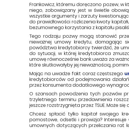
Frankowicz, któremu doręczono pozew, w k
niego, zobowiązany jest w świetle obowi
wszystkie argumenty i zarzuty kwestionują
do prawidłowości rozliczenia kwoty kapita
bezumownego korzystania z kapitału pisaliś
Tego rodzaju pozwy mogą stanowić przeja
nieważnej umowy kredytu, domagając si
powództwa kredytobiorcy twierdzić, że um
do sytuacji, w której kredytobiorca zmu
umowę równocześnie bank uważa za ważną,
które skutkowałyby jej nieważnością, pomimo
Mając na uwadze fakt coraz częstszego
u
kredytobiorców od podejmowania działań 
przez konsumenta dodatkowego wynagrod
O szansach powodzenia tych pozwów przes
trzyletniego terminu przedawnienia roszc
jeszcze rozstrzygnięta przez TSUE. Może się
Chcesz spłacić tylko kapitał swojego kre
pomostowe, odsetki i prowizja? Interesuj
umownych dotyczących przeliczania rat kr