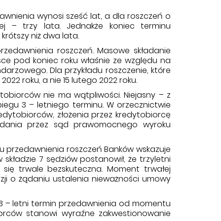
dawnienia wynosi sześć lat, a dla roszczeń o
j – trzy lata. Jednakże koniec terminu
rótszy niż dwa lata.
 przedawnienia roszczeń. Masowe składanie
sce pod koniec roku właśnie ze względu na
ndarzowego. Dla przykładu roszczenie, które
2022 roku, a nie 15 lutego 2022 roku.
obiorców nie ma wątpliwości. Niejasny – z
biegu 3 – letniego terminu. W orzecznictwie
dytobiorców, złożenia przez kredytobiorcę
wydania przez sąd prawomocnego wyroku
nu przedawnienia roszczeń Banków wskazuje
w składzie 7 sędziów postanowił, że trzyletni
się trwale bezskuteczna. Moment trwałej
zji o żądaniu ustalenia nieważności umowy
3 – letni termin przedawnienia od momentu
iorców stanowi wyraźne zakwestionowanie