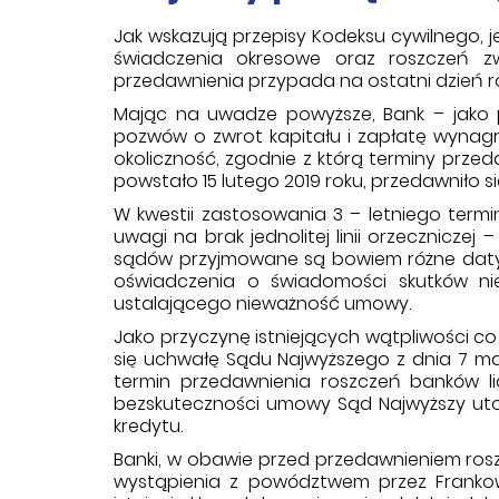
Jak wskazują przepisy Kodeksu cywilnego, je
świadczenia okresowe oraz roszczeń zw
przedawnienia przypada na ostatni dzień ro
Mając na uwadze powyższe, Bank – jako pr
pozwów o zwrot kapitału i zapłatę wynagr
okoliczność, zgodnie z którą terminy przed
powstało 15 lutego 2019 roku, przedawniło si
W kwestii zastosowania 3 – letniego term
uwagi na brak jednolitej linii orzecznicze
sądów przyjmowane są bowiem różne daty: 
oświadczenia o świadomości skutków n
ustalającego nieważność umowy.
Jako przyczynę istniejących wątpliwości 
się uchwałę Sądu Najwyższego z dnia 7 maja 2
termin przedawnienia roszczeń banków l
bezskuteczności umowy Sąd Najwyższy utoż
kredytu.
Banki, w obawie przed przedawnieniem ros
wystąpienia z powództwem przez Frankow