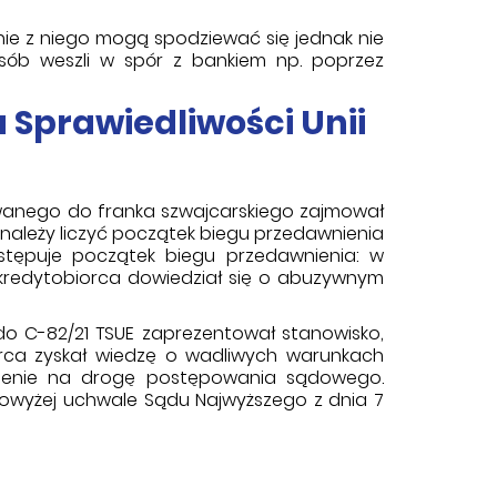
e z niego mogą spodziewać się jednak nie
osób weszli w spór z bankiem np. poprzez
Sprawiedliwości Unii
anego do franka szwajcarskiego zajmował
ób należy liczyć początek biegu przedawnienia
stępuje początek biegu przedawnienia: w
 kredytobiorca dowiedział się o abuzywnym
do C-82/21 TSUE zaprezentował stanowisko,
orca zyskał wiedzę o wadliwych warunkach
pienie na drogę postępowania sądowego.
owyżej uchwale Sądu Najwyższego z dnia 7