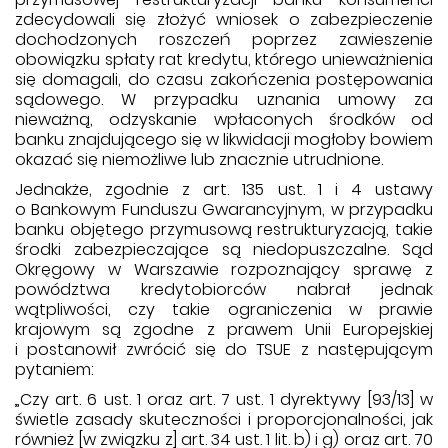
zdecydowali się złożyć wniosek o zabezpieczenie
dochodzonych roszczeń poprzez zawieszenie
obowiązku spłaty rat kredytu, którego unieważnienia
się domagali, do czasu zakończenia postępowania
sądowego. W przypadku uznania umowy za
nieważną, odzyskanie wpłaconych środków od
banku znajdującego się w likwidacji mogłoby bowiem
okazać się niemożliwe lub znacznie utrudnione.
Jednakże, zgodnie z art. 135 ust. 1 i 4 ustawy
o Bankowym Funduszu Gwarancyjnym, w przypadku
banku objętego przymusową restrukturyzacją, takie
środki zabezpieczające są niedopuszczalne. Sąd
Okręgowy w Warszawie rozpoznający sprawę z
powództwa kredytobiorców nabrał jednak
wątpliwości, czy takie ograniczenia w prawie
krajowym są zgodne z prawem Unii Europejskiej
i postanowił zwrócić się do TSUE z następującym
pytaniem:
„Czy art. 6 ust. 1 oraz art. 7 ust. 1 dyrektywy [93/13] w
świetle zasady skuteczności i proporcjonalności, jak
również [w związku z] art. 34 ust. 1 lit. b) i g) oraz art. 70