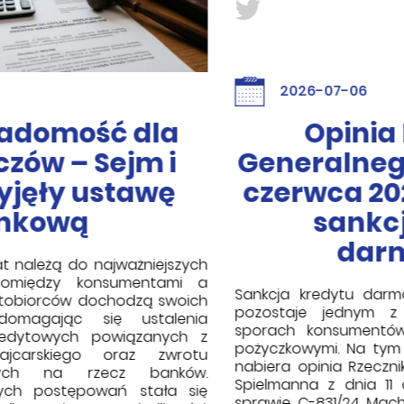
2026-07-06
Opinia Rzecznika
Generalnego TSUE z dnia 11
czerwca 2026 r. w sprawie
sankcji kredytu
darmowego
Sankcja kredytu darmowego od pewnego czasu
pozostaje jednym z ważniejszych tematów w
sporach konsumentów z bankami i instytucjami
pożyczkowymi. Na tym tle szczególnego znaczenia
nabiera opinia Rzecznika Generalnego TSUE Deana
Spielmanna z dnia 11 czerwca 2026 r. wydana w
sprawie C-831/24 Machski. Choć nie jest to jeszcze