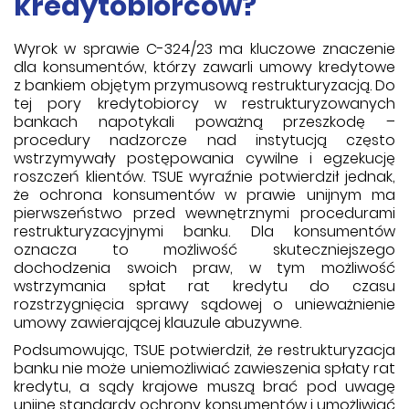
kredytobiorców?
Wyrok w sprawie C-324/23 ma kluczowe znaczenie
dla konsumentów, którzy zawarli umowy kredytowe
z bankiem objętym przymusową restrukturyzacją. Do
tej pory kredytobiorcy w restrukturyzowanych
bankach napotykali poważną przeszkodę –
procedury nadzorcze nad instytucją często
wstrzymywały postępowania cywilne i egzekucję
roszczeń klientów. TSUE wyraźnie potwierdził jednak,
że ochrona konsumentów w prawie unijnym ma
pierwszeństwo przed wewnętrznymi procedurami
restrukturyzacyjnymi banku. Dla konsumentów
oznacza to możliwość skuteczniejszego
dochodzenia swoich praw, w tym możliwość
wstrzymania spłat rat kredytu do czasu
rozstrzygnięcia sprawy sądowej o unieważnienie
umowy zawierającej klauzule abuzywne.
Podsumowując, TSUE potwierdził, że restrukturyzacja
banku nie może uniemożliwiać zawieszenia spłaty rat
kredytu, a sądy krajowe muszą brać pod uwagę
unijne standardy ochrony konsumentów i umożliwiać