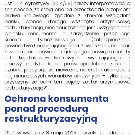
ust. 1 i 4 dyrektywy [2014/59] należy interpretować w
ten sposób, że stoją one na przeszkodzie przepisom
prawa krajowego, zgodnie z którymi względem
banku, wobec którego wszczęto przymusową
restrukturyzację, niedopuszczalne jest uwzględnienie
wniosku konsumenta o zarządzenie przez sąd
środka tymczasowego (zabezpieczenie
powództwa) polegającego na zawieszeniu na czas
trwania postępowania sądowego obowiązku spłaty
rat kapitałowo-odsetkowych wynikającego z
umowy kredytu, która prawdopodobnie zostanie
uznana przez sąd za nieważną na skutek usunięcia z
niej nieuczciwych warunków umownych – tylko z tej
przyczyny, że bank ten objęty został przymusową
restrukturyzacją?”.
Ochrona konsumenta
ponad procedurą
restrukturyzacyjną
TSUE w wyroku z 8 maja 2025 r. orzekł, że oddalenie