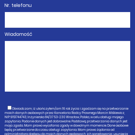
Nr. telefonu
Wiadomość
Oświadczam, iż ukończyłem/am 16 rok życia i zgadzam się na przetwarzanie
moich danych osobowych przez Kancelaria Radcy Prawnego Marcin Miśkiewicz,
NIP: 9151744743, Inżynierska 84/37 53-230 Wrocław, Polska, w celu obsługi mojego
zapytania. Podanie danych jest dobrowolne. Podstawą przetwarzania danych jest
moja zgoda. Mam prawo wycofania zgody w dowolnym momencie. Dane osobowe
będą przetwarzane do czasu obsługi zapytania. Mam prawo żądania od
administratora dostępu do moich danych osobowych, ich sprostowania, usunięcia