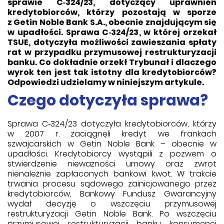
sprawie C‑324/23, dotyczący uprawnień
kredytobiorców, którzy pozostają w sporze
z Getin Noble Bank S.A., obecnie znajdującym się
w upadłości. Sprawa C‑324/23, w której orzekał
TSUE, dotyczyła możliwości zawieszania spłaty
rat w przypadku przymusowej restrukturyzacji
banku. Co dokładnie orzekł Trybunał i dlaczego
wyrok ten jest tak istotny dla kredytobiorców?
Odpowiedzi udzielamy w niniejszym artykule.
Czego dotyczyła sprawa?
Sprawa C‑324/23 dotyczyła kredytobiorców, którzy
w 2007 r. zaciągnęli kredyt we frankach
szwajcarskich w Getin Noble Bank – obecnie w
upadłości. Kredytobiorcy wystąpili z pozwem o
stwierdzenie nieważności umowy oraz zwrot
nienależnie zapłaconych bankowi kwot. W trakcie
trwania procesu sądowego zainicjowanego przez
kredytobiorców, Bankowy Fundusz Gwarancyjny
wydał decyzję o wszczęciu przymusowej
restrukturyzacji Getin Noble Bank. Po wszczęciu
przymusowej restrukturyzacji banku konsumenci