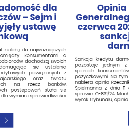
Opinia Rzecznika
Generalnego TSUE z dnia 11
czerwca 2026 r. w sprawie
sankcji kredytu
darmowego
Sankcja kredytu darmowego od pewnego czasu
pozostaje jednym z ważniejszych tematów w
sporach konsumentów z bankami i instytucjami
pożyczkowymi. Na tym tle szczególnego znaczenia
nabiera opinia Rzecznika Generalnego TSUE Deana
Spielmanna z dnia 11 czerwca 2026 r. wydana w
sprawie C-831/24 Machski. Choć nie jest to jeszcze
wyrok Trybunału, opinia…