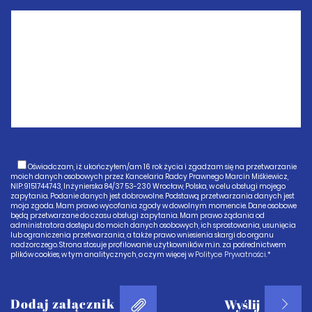
Oświadczam, iż ukończyłem/am 16 rok życia i zgadzam się na przetwarzanie
moich danych osobowych przez Kancelaria Radcy Prawnego Marcin Miśkiewicz,
NIP: 9151744743, Inżynierska 84/37 53-230 Wrocław, Polska, w celu obsługi mojego
zapytania. Podanie danych jest dobrowolne. Podstawą przetwarzania danych jest
moja zgoda. Mam prawo wycofania zgody w dowolnym momencie. Dane osobowe
będą przetwarzane do czasu obsługi zapytania. Mam prawo żądania od
administratora dostępu do moich danych osobowych, ich sprostowania, usunięcia
lub ograniczenia przetwarzania, a także prawo wniesienia skargi do organu
nadzorczego. Strona stosuje profilowanie użytkowników m.in. za pośrednictwem
plików cookies, w tym analitycznych, o czym więcej w
Polityce Prywatności.*
Dodaj załącznik