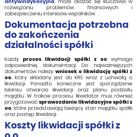
antywindykacyjna
, może okazać się kluczowa w
rozwiązaniu problemów finansowych i
zabezpieczeniu interesów wspólników
Dokumentacja potrzebna
do zakończenia
działalności spółki
Każdy
proces likwidacji spółki z oo
wymaga
odpowiedniej dokumentacji. Do najważniejszych
dokumentów należy
wniosek o likwidację spółki z
oo
, który składany jest do KRS wraz z uchwałą o
likwidacji. Ponadto konieczne jest sporządzenie
bilansu otwarcia likwidacji oraz planu podziału
majątku. W trakcie procesu, likwidator musi również
przygotować
sprawozdanie likwidacyjne spółki z
oo
, które przedstawiają bieżący stan majątku spółki
oraz postęp likwidacji.
Koszty likwidacji spółki z
o.o.