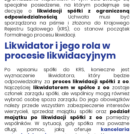
specjalne posiedzenie, na którym podejmuje się
decyzję o
likwidacji spółki z ograniczoną
odpowiedzialnością
. Uchwała musi być
sporządzona na piśmie i złożona do Krajowego
Rejestru Sądowego (KRS), co stanowi początek
formalnego procesu likwidacji.
Likwidator i jego rola w
procesie likwidacyjnym
Po wpisaniu spółki do KRS, konieczne jest
wyznaczenie likwidatora, który będzie
odpowiedzialny za
proces likwidacji spółki z oo
.
Najczęściej
likwidatorem w spółce z oo
zostaje
członek zarządu spółki, ale wspólnicy mogą również
wybrać osobę spoza zarządu. Do jego obowiązków
należy przede wszystkim zabezpieczenie interesów
wierzycieli, sprzedaż majątku spółki oraz
podział
majątku po likwidacji spółki z oo
pomiędzy
wspólników. W sytuacji, gdy spółka ma poważne
długi, pomoc, jaką oferuje
kancelaria