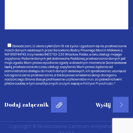
Oświadczam, iż ukończyłem/am 16 rok życia i zgadzam się na przetwarzanie
moich danych osobowych przez Kancelaria Radcy Prawnego Marcin Miśkiewicz,
NIP: 9151744743, Inżynierska 84/37 53-230 Wrocław, Polska, w celu obsługi mojego
zapytania. Podanie danych jest dobrowolne. Podstawą przetwarzania danych jest
moja zgoda. Mam prawo wycofania zgody w dowolnym momencie. Dane osobowe
będą przetwarzane do czasu obsługi zapytania. Mam prawo żądania od
administratora dostępu do moich danych osobowych, ich sprostowania, usunięcia
lub ograniczenia przetwarzania, a także prawo wniesienia skargi do organu
nadzorczego. Strona stosuje profilowanie użytkowników m.in. za pośrednictwem
plików cookies, w tym analitycznych, o czym więcej w
Polityce Prywatności.*
Dodaj załącznik
Copyright © Nowoczesne Centrum Antywindykacji