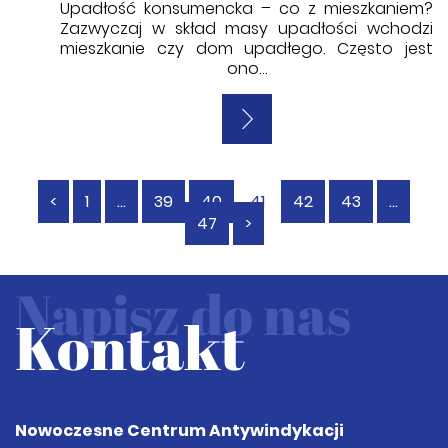
Upadłość konsumencka – co z mieszkaniem?
Zazwyczaj w skład masy upadłości wchodzi
mieszkanie czy dom upadłego. Często jest
ono…
<
1
…
39
40
41
42
43
…
47
>
Napisz do nas
Kontakt
Nowoczesne Centrum Antywindykacji