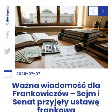
2026-07-07
Ważna wiadomość dla
Frankowiczów – Sejm i
Senat przyjęły ustawę
frankową